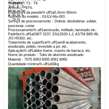
Têmpera：T3 - T8
Al (mín.)：97%
Espessura da parede% uff1a0,3mm-50mm
Número do modelo：GULV-Alu-001
Serviço de processamento：Dobrar, desbobinar, soldar, 
puncionar, cortar
Processamento% uff1aextrusão, trefilado, laminado etc.
Padrões% uff1aGB/T 5237, EN12020-1.2, ASTM B85-96, 
JIS H5302, etc.
Tratamento de superfície% uff1amill acabamento, 
anodizado, polido, revestido a pó, etc.
Aplicação% uff1abike frame, mastro de barraca, etc.
Nome do produto：Tubo de alumínio anodizado
Material：7075 6063 6005 6061 6060
Quantidade mínima% uff1a50kg