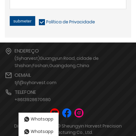
submeter
Política de Privacidade
ENDEREÇO
(Syharvest)Guangyun Road, cidade de
Shishan,Foshan,Guangdong,China
OEMAIL
tjf@syharvest.com
TELEFONE
+8613928670680
Whatsapp
Direitos autorais de © Sheungyin Harvest Precision
Whatsapp
Manufacturing Co., Ltd.