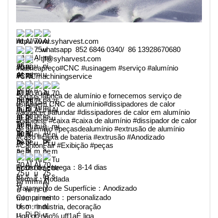
http://www.syharvest.com
：whatsapp  852 6846 0340/  86 13928670680
：tjf@syharvest.com
#fábrica
preço
#CNC
#usinagem
#serviço
#alumínio
#CNCmachiningservice
Somos fábrica de alumínio e fornecemos serviço de 
usinagem CNC de alumínio
#dissipadores de calor
#aquecer
#afundar
#dissipadores de calor em alumínio
#gabinete
#caixa
#caixa de alumínio
#dissipador de calor 
de alumínio
#peçasdealumínio
#extrusão de alumínio
#caso
#caixa de bateria
#extrusão
#Anodizado
#CantonFair
#Exibição
#peças
Prazo de entrega：8-14 dias
Forma：Rodada
Tratamento de Superfície：Anodizado
Comprimento：personalizado
Uso：indústria, decoração
Liga ou não% uff1aÉ liga